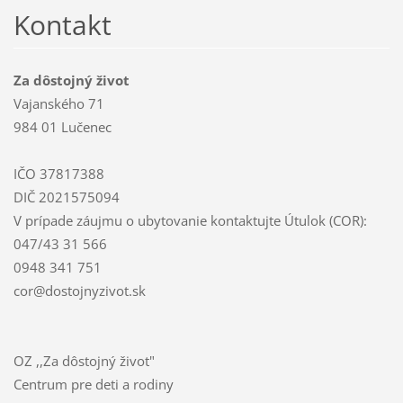
Kontakt
Za dôstojný život
Vajanského 71
984 01 Lučenec
IČO 37817388
DIČ 2021575094
V prípade záujmu o ubytovanie kontaktujte Útulok (COR):
047/43 31 566
0948 341 751
cor@dostojnyzivot.sk
OZ ,,Za dôstojný život"
Centrum pre deti a rodiny