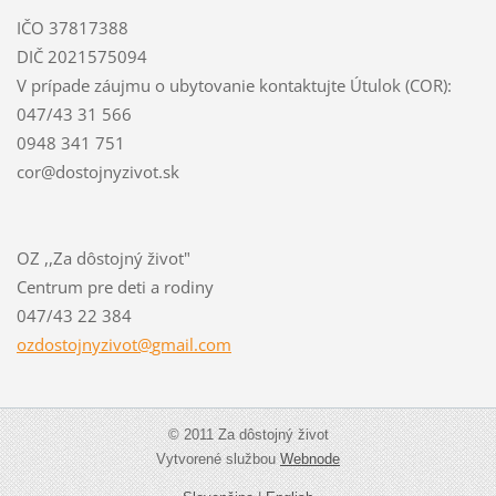
IČO 37817388
DIČ 2021575094
V prípade záujmu o ubytovanie kontaktujte Útulok (COR):
047/43 31 566
0948 341 751
cor@dostojnyzivot.sk
OZ ,,Za dôstojný život"
Centrum pre deti a rodiny
047/43 22 384
ozdostoj
nyzivot@
gmail.co
m
© 2011 Za dôstojný život
Vytvorené službou
Webnode