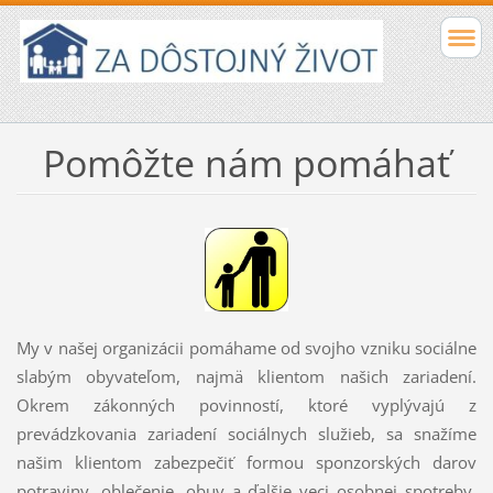
Pomôžte nám pomáhať
My v našej organizácii pomáhame od svojho vzniku sociálne
slabým obyvateľom, najmä klientom našich zariadení.
Okrem zákonných povinností, ktoré vyplývajú z
prevádzkovania zariadení sociálnych služieb, sa snažíme
našim klientom zabezpečiť formou sponzorských darov
potraviny, oblečenie, obuv a ďalšie veci osobnej spotreby.