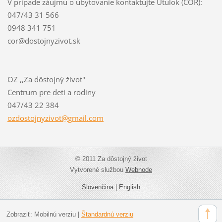
V prípade záujmu o ubytovanie kontaktujte Útulok (COR):
047/43 31 566
0948 341 751
cor@dostojnyzivot.sk
OZ ,,Za dôstojný život"
Centrum pre deti a rodiny
047/43 22 384
ozdostoj
nyzivot@
gmail.co
m
© 2011 Za dôstojný život
Vytvorené službou
Webnode
Slovenčina
|
English
Zobraziť:
Mobilnú verziu
|
Štandardnú verziu