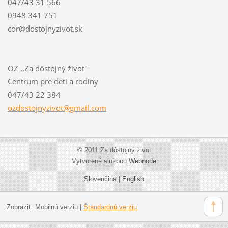
047/43 31 566
0948 341 751
cor@dostojnyzivot.sk
OZ ,,Za dôstojný život"
Centrum pre deti a rodiny
047/43 22 384
ozdostoj
nyzivot@
gmail.co
m
© 2011 Za dôstojný život
Vytvorené službou
Webnode
Slovenčina
|
English
Zobraziť:
Mobilnú verziu
|
Štandardnú verziu