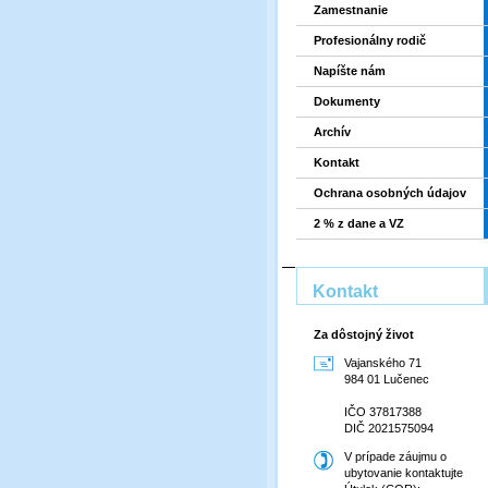
Zamestnanie
Profesionálny rodič
Napíšte nám
Dokumenty
Archív
Kontakt
Ochrana osobných údajov
2 % z dane a VZ
Kontakt
Za dôstojný život
Vajanského 71
984 01 Lučenec
IČO 37817388
DIČ 2021575094
V prípade záujmu o
ubytovanie kontaktujte