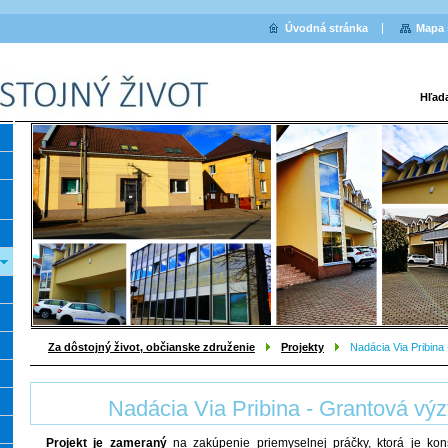
Úvodná stránka
Mapa 
Hľad
Za dôstojný život, občianske združenie
Projekty
Nadácia Via Pribina
Nadácia Via Pribina - Grantová vý
Projekt je zameraný
na zakúpenie priemyselnej práčky, ktorá je kon