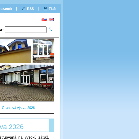
stránok
RSS
Tlač
ať:
 - Grantová výzva 2026
zva 2026
štruovaná na vysokú záťaž,