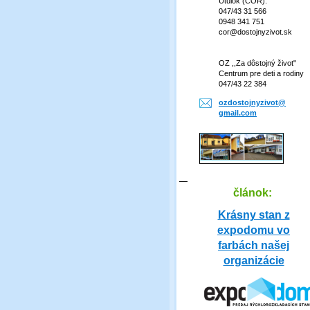
Útulok (COR):
047/43 31 566
0948 341 751
cor@dostojnyzivot.sk
OZ ,,Za dôstojný život"
Centrum pre deti a rodiny
047/43 22 384
ozdostoj
nyzivot@
gmail.co
m
článok:
Krásny stan z
expodomu vo
farbách našej
organizácie