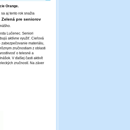
cie Orange.
 sa aj tento rok snažia
 Zelená pre seniorov
 nášho.
esta Lučenec. Seniori
bujú aktívne využiť. Cieľová
 - zabezpečovanie materiálu,
 rôznym zručnostiam z oblasti
rostlivosť o telesné a
šok. V ďalšej časti aktivít
eleckých zručností. Na záver