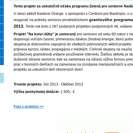
Tento projekt sa uskutočnil vďaka programu Zelená pre seniorov Nadá
V rámci aktivít Nadácie Orange v spolupráci s Centrom pre filantropiu, n.o.
grantového programu
reagovať na potreby seniorov prostredníctvom
2013.
Tento rok bolo z 287 podaných projektov podporených 46, vrátane
Projekt "Na konci dúhy" je zameraný
pre seniorov od veku 60 rokov z m
disponujú voľným časom, primeranou dávkou životnej energie, ktorú potre
skupina je dobrovoľne zapojená do všetkých plánovaných aktivít projektu
príprava kurzov, výstav, propagácia v médiách. Cieľové skupiny sa naučia
počítačovej gramotnosti vrátane používanie internetu. Ďalšou aktivitu je sta
duševné zdravie seniorov, kde sa zameriava na zdravú výživu formou predná
prác v tvorivých dielňach sa zameriava na rozvíjanie manipulačných a um
projektu sa uskutoční deň otvorených dverí.
Trvanie projektu:
Jún 2013 - Október 2013
Výška poskytnutej dotácie:
1 500,- €
Foto z projektu >>