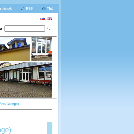
stránok
RSS
Tlač
ať:
ácia Orange)
nge)