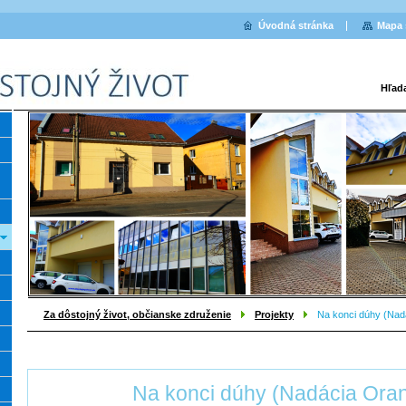
Úvodná stránka
Mapa 
Hľad
Za dôstojný život, občianske združenie
Projekty
Na konci dúhy (Nad
Na konci dúhy (Nadácia Ora