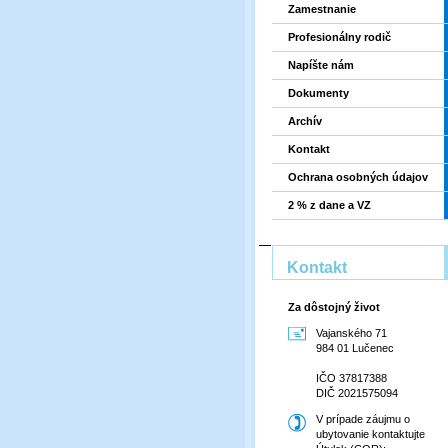
Zamestnanie
Profesionálny rodič
Napíšte nám
Dokumenty
Archív
Kontakt
Ochrana osobných údajov
2 % z dane a VZ
Kontakt
Za dôstojný život
Vajanského 71
984 01 Lučenec
IČO 37817388
DIČ 2021575094
V prípade záujmu o
ubytovanie kontaktujte