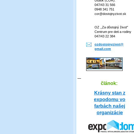
Útulok (COR):
047/43 31 566
0948 341 751
cor@dostojnyzivot.sk
OZ ,,Za dôstojný život"
Centrum pre deti a rodiny
047/43 22 384
ozdostoj
nyzivot@
gmail.co
m
článok:
Krásny stan z
expodomu vo
farbách našej
organizácie