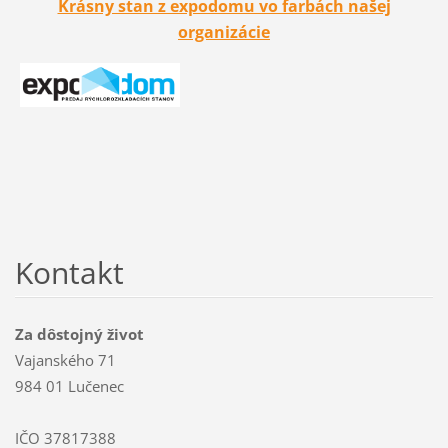
Krásny stan z expodomu vo farbách našej
organizácie
Kontakt
Za dôstojný život
Vajanského 71
984 01 Lučenec
IČO 37817388