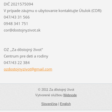
DIČ 2021575094
V prípade záujmu o ubytovanie kontaktujte Útulok (COR):
047/43 31 566
0948 341 751
cor@dostojnyzivot.sk
OZ ,,Za dôstojný život"
Centrum pre deti a rodiny
047/43 22 384
ozdostoj
nyzivot@
gmail.co
m
© 2011 Za dôstojný život
Vytvorené službou
Webnode
Slovenčina
|
English