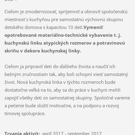
Cieľom je zmodernizovať, spríjemniť a obnoviť spoločenskú
miestnosť s kuchyňou pre samostatnú výchovnú skupinu
detského domova s kapacitou 10 detí.
Vymeniť
opotrebované materiálno-technické vybavenie t. j.
kuchynskú linku atypických rozmerov a potravinovú
skriňu v dekore kuchynskej linky.
Cieľom ja pripraviť deti do ďalšieho života a naučiť ich
bežným zručnostiam tak, aby boli schopní viesť samostatný
život. Nová kuchynská linka v týchto rozmeroch bude
dostatočne veľká na to, aby sa do práce v kuchyni mohli
zapojiť všetky deti zo samostatnej skupiny. Spoločné varenie
a pečenie bude slúžiť motivačne, a na podporu a rozvoj
tímovej spolupráce.
Trvanie aktivít:
apríl 2017 - september 2017